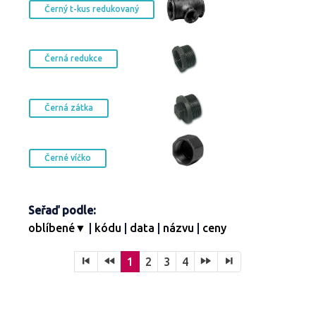
Černý t-kus redukovaný
Černá redukce
Černá zátka
Černé víčko
Seřaď podle:
oblíbené▼
|
kódu
|
data
|
názvu
|
ceny
1
2
3
4