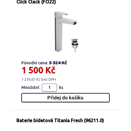
Click Clack (FO22)
3 324 Kč
Původní cena:
1 500 Kč
1 239,67 Kč bez DPH
Množství:
ks
Baterie bidetová Titania Fresh (96211.0)