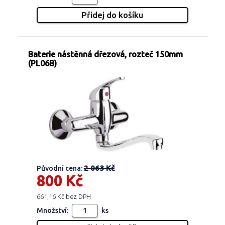
Baterie nástěnná dřezová, rozteč 150mm
(PL06B)
2 063 Kč
Původní cena:
800 Kč
661,16 Kč bez DPH
Množství:
ks