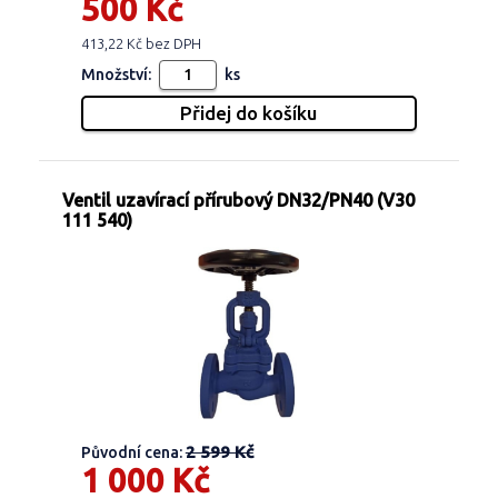
500 Kč
413,22 Kč bez DPH
Množství:
ks
Ventil uzavírací přírubový DN32/PN40 (V30
111 540)
2 599 Kč
Původní cena:
1 000 Kč