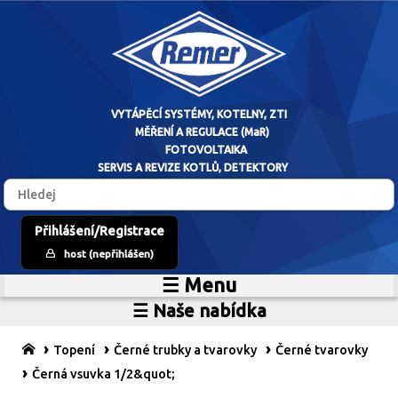
VYTÁPĚCÍ SYSTÉM
Přihlášení/Registrace
host (nepřihlášen)
MĚŘENÍ A RE
☰ Menu
Home
FOTOVO
☰ Naše nabídka
Zdroje vytápění
O firmě
SERVIS A REVIZE 
Vytápěcí systémy
Reference
Topení
Černé trubky a tvarovky
Černé tvarovky
MaR
Prodejní sklad
Černá vsuvka 1/2&quot;
Fotovoltaické systémy
Kariéra