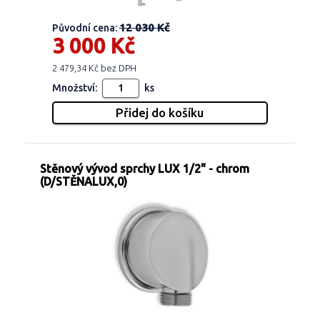
12 030 Kč
Původní cena:
3 000 Kč
2 479,34 Kč bez DPH
Množství:
ks
Stěnový vývod sprchy LUX 1/2" - chrom
(D/STĚNALUX,0)