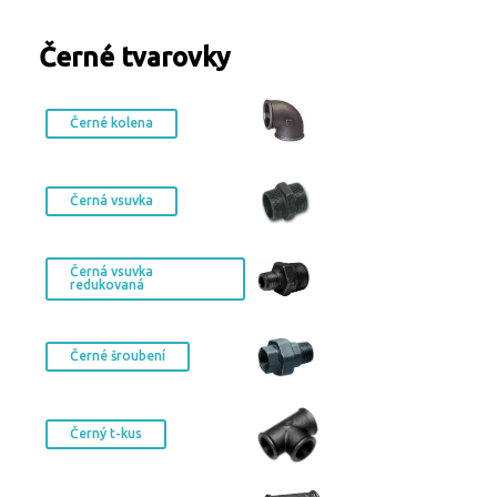
Turbíny - redukce páry
Kontakty
Ostatní služby
Černé tvarovky
Černé kolena
Černá vsuvka
Černá vsuvka
redukovaná
Černé šroubení
Černý t-kus