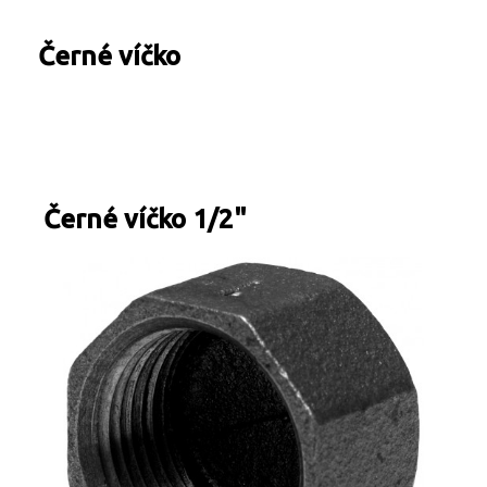
Turbíny - redukce páry
Kontakty
Ostatní služby
Černé víčko
Černé víčko 1/2"