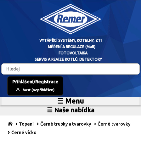
VYTÁPĚCÍ SYSTÉM
Přihlášení/Registrace
host (nepřihlášen)
MĚŘENÍ A RE
☰ Menu
Home
FOTOVO
☰ Naše nabídka
Zdroje vytápění
O firmě
SERVIS A REVIZE 
Vytápěcí systémy
Reference
Topení
Černé trubky a tvarovky
Černé tvarovky
MaR
Prodejní sklad
Černé víčko
Fotovoltaické systémy
Kariéra