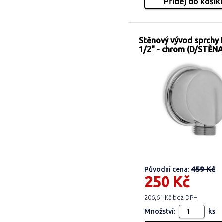
Stěnový vývod sprchy
1/2" - chrom (D/STĚN
459 Kč
Původní cena:
250 Kč
206,61 Kč bez DPH
Množství:
ks