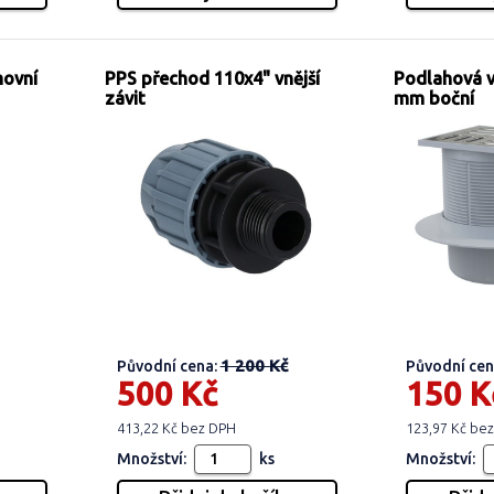
movní
PPS přechod 110x4" vnější
Podlahová 
závit
mm boční
1 200 Kč
Původní cena:
Původní cen
500 Kč
150 K
413,22 Kč bez DPH
123,97 Kč be
Množství:
ks
Množství: