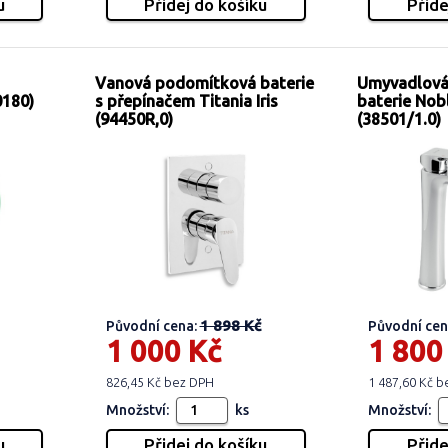
Vanová podomítková baterie
Umyvadlová
0180)
s přepínačem Titania Iris
baterie Nob
(94450R,0)
(38501/1.0)
1 898 Kč
Původní cena:
Původní cen
1 000 Kč
1 800
826,45 Kč bez DPH
1 487,60 Kč 
Množství:
ks
Množství: