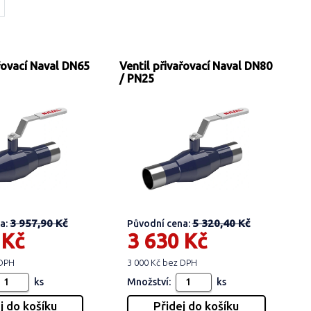
ařovací Naval DN65
Ventil přivařovací Naval DN80
/ PN25
3 957,90 Kč
5 320,40 Kč
a:
Původní cena:
 Kč
3 630 Kč
 DPH
3 000 Kč bez DPH
ks
Množství:
ks