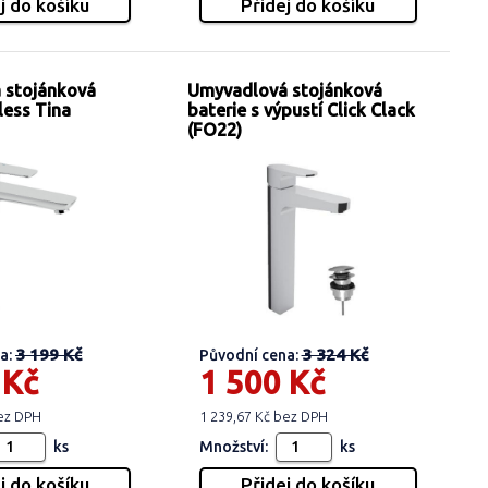
 stojánková
Umyvadlová stojánková
less Tina
baterie s výpustí Click Clack
(FO22)
3 199 Kč
3 324 Kč
a:
Původní cena:
 Kč
1 500 Kč
bez DPH
1 239,67 Kč bez DPH
ks
Množství:
ks