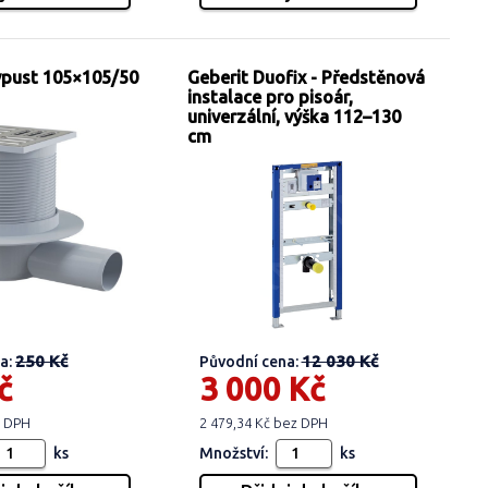
vpust 105×105/50
Geberit Duofix - Předstěnová
instalace pro pisoár,
univerzální, výška 112–130
cm
250 Kč
12 030 Kč
a:
Původní cena:
č
3 000 Kč
z DPH
2 479,34 Kč bez DPH
ks
Množství:
ks