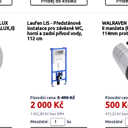
 LUX
Laufen LIS - Předstěnová
WALRAVEN B
ALUX,0)
instalace pro závěsné WC,
II manžeta (
horní a zadní přívod vody,
114mm prot
112 cm
5 490 Kč
Původní cena:
Původní cen
2 000 Kč
500 K
1 652,89 Kč bez DPH
413,22 Kč be
Množství:
ks
Množství: