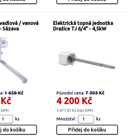
vadlová / vanová
Elektrická topná jednotka
- Sázava
Dražice TJ 6/4" - 4,5kW
1 658 Kč
7 303 Kč
a:
Původní cena:
 Kč
4 200 Kč
z DPH
3 471,07 Kč bez DPH
ks
Množství:
ks