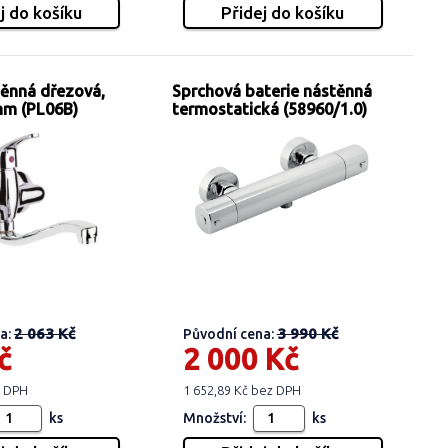
těnná dřezová,
Sprchová baterie nástěnná
mm (PL06B)
termostatická (58960/1.0)
2 063 Kč
3 990 Kč
a:
Původní cena:
č
2 000 Kč
z DPH
1 652,89 Kč bez DPH
ks
Množství:
ks