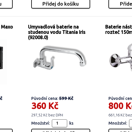
s Maxo
Umyvadlová baterie na
Baterie nás
studenou vodu Titania Iris
rozteč 150
(92008.0)
č
599 Kč
Původní cena:
Původní cen
360 Kč
800 K
297,52 Kč bez DPH
661,16 Kč be
Množství:
ks
Množství: