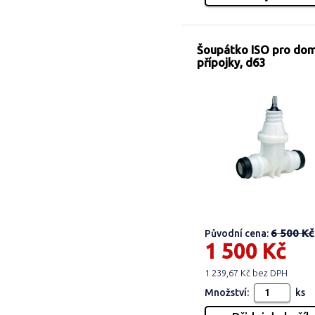
Šoupátko ISO pro do
přípojky, d63
6 500 Kč
Původní cena:
1 500 Kč
1 239,67 Kč bez DPH
Množství:
ks