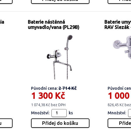
ia
Baterie nástěnná
Baterie umy
umyvadlo/vana (PL29B)
RAV Slezák 
2 714 Kč
Původní cena:
Původní cen
1 300 Kč
1 000
1 074,38 Kč bez DPH
826,45 Kč be
Množství:
ks
Množství: