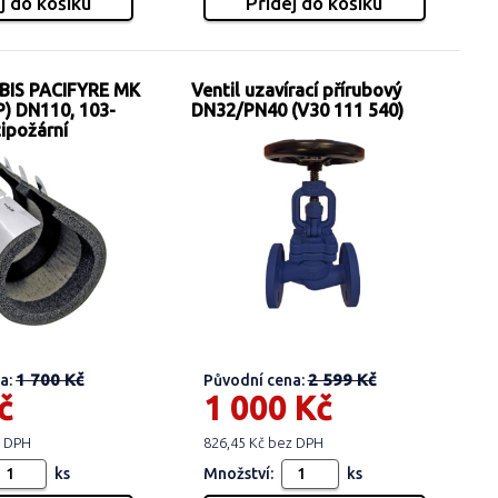
IS PACIFYRE MK
Ventil uzavírací přírubový
P) DN110, 103-
DN32/PN40 (V30 111 540)
ipožární
1 700 Kč
2 599 Kč
a:
Původní cena:
č
1 000 Kč
z DPH
826,45 Kč bez DPH
ks
Množství:
ks