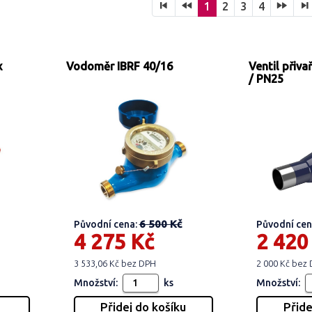
1
2
3
4
x
Vodoměr IBRF 40/16
Ventil přiv
/ PN25
6 500 Kč
Původní cena:
Původní cen
4 275 Kč
2 420
3 533,06 Kč bez DPH
2 000 Kč bez
Množství:
ks
Množství: