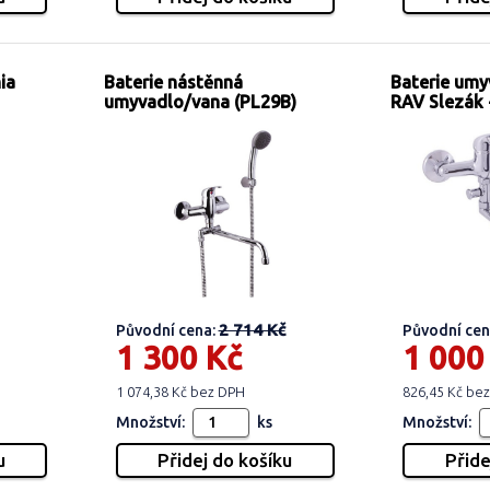
ia
Baterie nástěnná
Baterie umy
umyvadlo/vana (PL29B)
RAV Slezák 
2 714 Kč
Původní cena:
Původní cen
1 300 Kč
1 000
1 074,38 Kč bez DPH
826,45 Kč be
Množství:
ks
Množství: