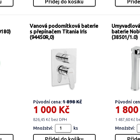
Vanová podomítková baterie
Umyvadlová
0180)
s přepínačem Titania Iris
baterie Nob
(94450R,0)
(38501/1.0)
1 898 Kč
Původní cena:
Původní cen
1 000 Kč
1 800
826,45 Kč bez DPH
1 487,60 Kč 
Množství:
ks
Množství: