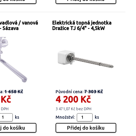
vadlová / vanová
Elektrická topná jednotka
- Sázava
Dražice TJ 6/4" - 4,5kW
1 658 Kč
7 303 Kč
a:
Původní cena:
 Kč
4 200 Kč
z DPH
3 471,07 Kč bez DPH
ks
Množství:
ks