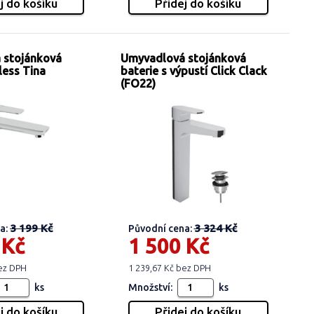
 stojánková
Umyvadlová stojánková
less Tina
baterie s výpustí Click Clack
(FO22)
3 199 Kč
3 324 Kč
a:
Původní cena:
 Kč
1 500 Kč
bez DPH
1 239,67 Kč bez DPH
ks
Množství:
ks