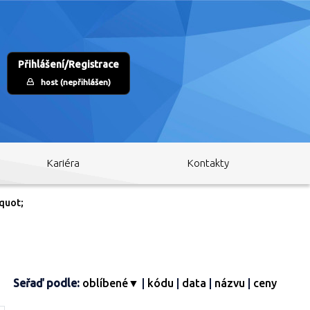
Přihlášení/Registrace
host (nepřihlášen)
Kariéra
Kontakty
quot;
Seřaď podle:
oblíbené▼
|
kódu
|
data
|
názvu
|
ceny