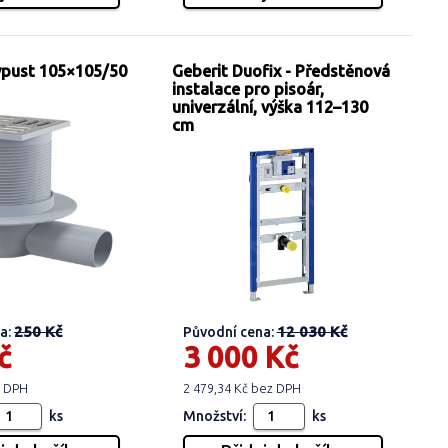
vpust 105×105/50
Geberit Duofix - Předstěnová
instalace pro pisoár,
univerzální, výška 112–130
cm
250 Kč
12 030 Kč
a:
Původní cena:
č
3 000 Kč
z DPH
2 479,34 Kč bez DPH
ks
Množství:
ks