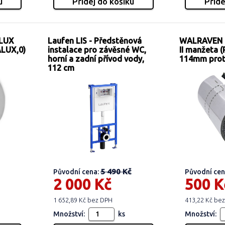
 LUX
Laufen LIS - Předstěnová
WALRAVEN B
ALUX,0)
instalace pro závěsné WC,
II manžeta (
horní a zadní přívod vody,
114mm prot
112 cm
5 490 Kč
Původní cena:
Původní cen
2 000 Kč
500 K
1 652,89 Kč bez DPH
413,22 Kč be
Množství:
ks
Množství: