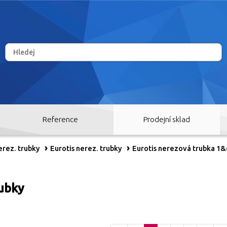
Reference
Prodejní sklad
rez. trubky
Eurotis nerez. trubky
Eurotis nerezová trubka 1&
rubky
RY