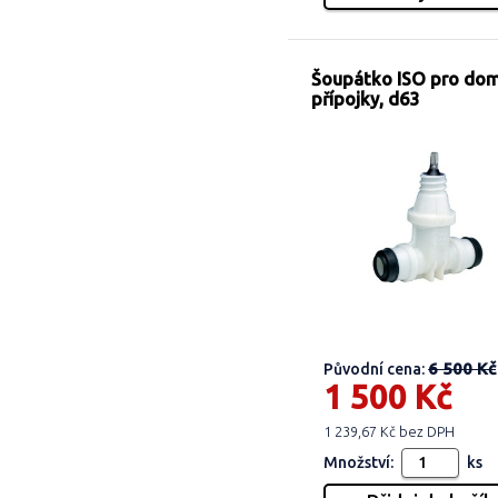
Šoupátko ISO pro do
přípojky, d63
6 500 Kč
Původní cena:
1 500 Kč
1 239,67 Kč bez DPH
Množství:
ks