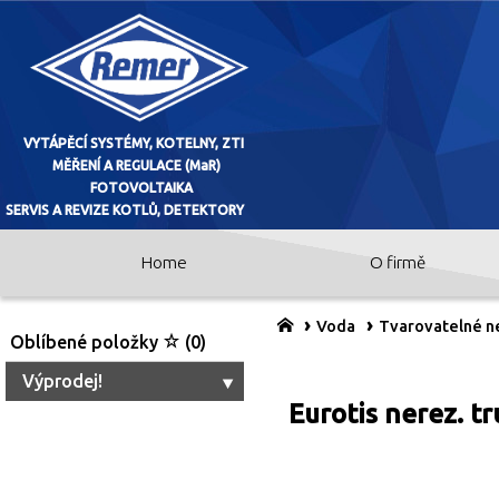
Home
O firmě
VYTÁPĚCÍ SYSTÉMY, KOTELNY, ZTI
MĚŘENÍ A REGULACE (MaR)
Voda
Tvarovatelné ne
Oblíbené položky
(0)
FOTOVOLTAIKA
Výprodej!
Eurotis nerez. t
SERVIS A REVIZE KOTLŮ, DETEKTO