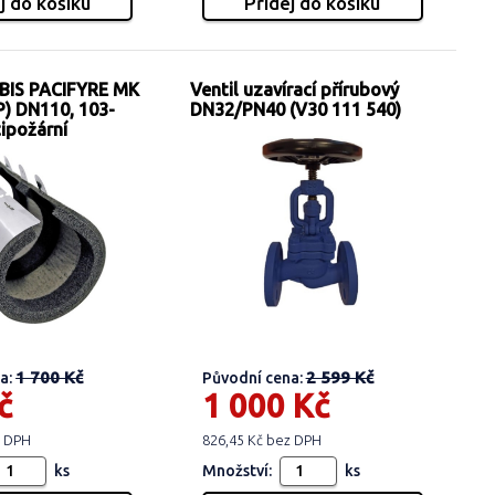
IS PACIFYRE MK
Ventil uzavírací přírubový
P) DN110, 103-
DN32/PN40 (V30 111 540)
ipožární
1 700 Kč
2 599 Kč
a:
Původní cena:
č
1 000 Kč
z DPH
826,45 Kč bez DPH
ks
Množství:
ks