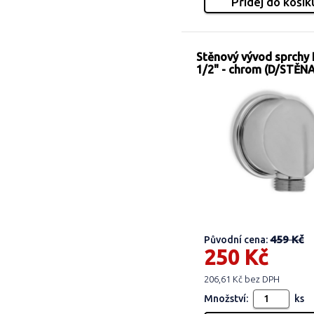
Stěnový vývod sprchy
1/2" - chrom (D/STĚN
459 Kč
Původní cena:
250 Kč
206,61 Kč bez DPH
Množství:
ks