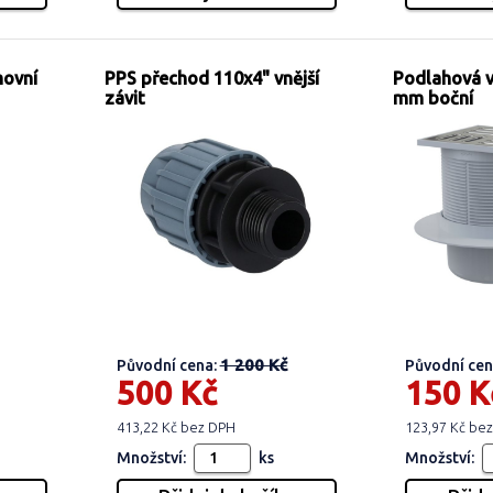
movní
PPS přechod 110x4" vnější
Podlahová 
závit
mm boční
1 200 Kč
Původní cena:
Původní cen
500 Kč
150 K
413,22 Kč bez DPH
123,97 Kč be
Množství:
ks
Množství: