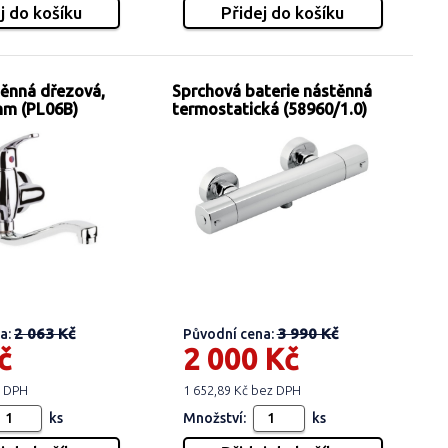
těnná dřezová,
Sprchová baterie nástěnná
mm (PL06B)
termostatická (58960/1.0)
2 063 Kč
3 990 Kč
a:
Původní cena:
č
2 000 Kč
z DPH
1 652,89 Kč bez DPH
ks
Množství:
ks