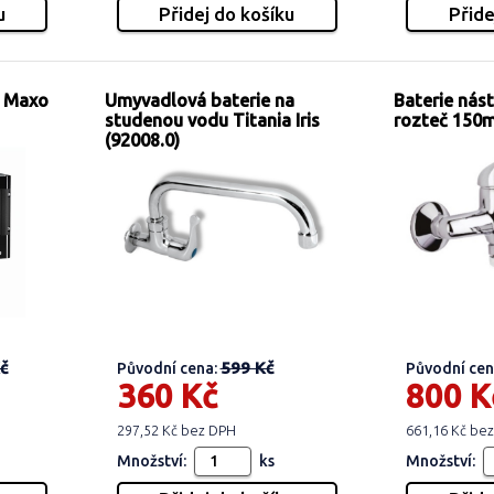
s Maxo
Umyvadlová baterie na
Baterie nás
studenou vodu Titania Iris
rozteč 150
(92008.0)
č
599 Kč
Původní cena:
Původní cen
360 Kč
800 K
297,52 Kč bez DPH
661,16 Kč be
Množství:
ks
Množství: