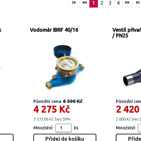
1
2
3
4
x
Vodoměr IBRF 40/16
Ventil přiv
/ PN25
6 500 Kč
Původní cena:
Původní cen
4 275 Kč
2 420
3 533,06 Kč bez DPH
2 000 Kč bez
Množství:
ks
Množství: