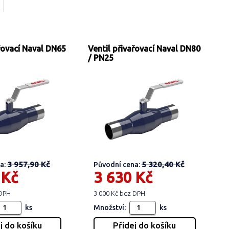
ařovací Naval DN65
Ventil přivařovací Naval DN80
/ PN25
3 957,90 Kč
5 320,40 Kč
a:
Původní cena:
 Kč
3 630 Kč
 DPH
3 000 Kč bez DPH
ks
Množství:
ks