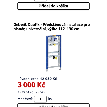
Geberit Duofix - Předstěnová instalace pro
pisoár, univerzální, výška 112–130 cm
12 030 Kč
Původní cena:
3 000 Kč
2 479,34 Kč bez DPH
Množství:
ks