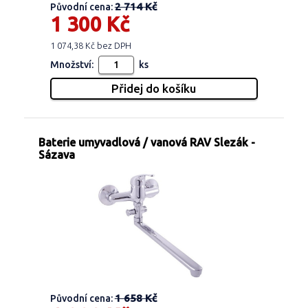
2 714 Kč
Původní cena:
1 300 Kč
1 074,38 Kč bez DPH
Množství:
ks
Baterie umyvadlová / vanová RAV Slezák -
Sázava
1 658 Kč
Původní cena: