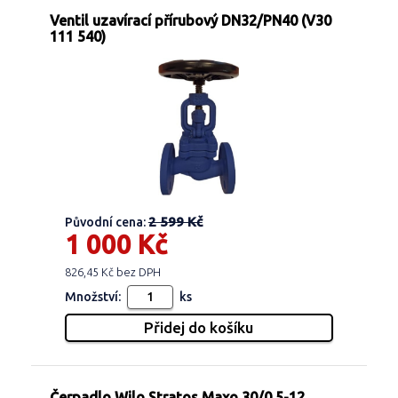
Ventil uzavírací přírubový DN32/PN40 (V30
111 540)
2 599 Kč
Původní cena:
1 000 Kč
826,45 Kč bez DPH
Množství:
ks
Čerpadlo Wilo Stratos Maxo 30/0,5-12