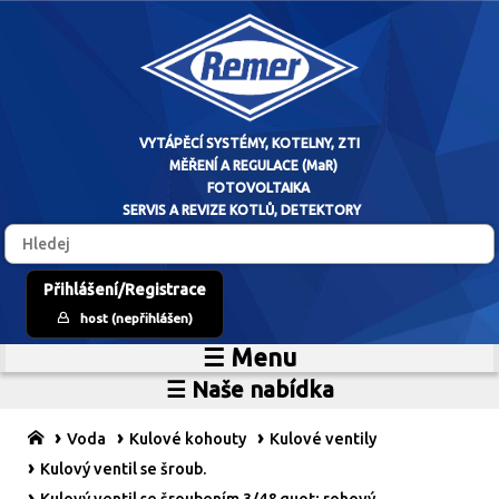
VYTÁPĚCÍ SYSTÉM
Přihlášení/Registrace
host (nepřihlášen)
MĚŘENÍ A RE
☰ Menu
Home
FOTOVO
☰ Naše nabídka
Zdroje vytápění
O firmě
SERVIS A REVIZE 
Vytápěcí systémy
Reference
Voda
Kulové kohouty
Kulové ventily
MaR
Prodejní sklad
Kulový ventil se šroub.
Fotovoltaické systémy
Kariéra