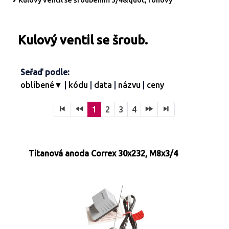
Kulový ventil se šroubením 3/4&quot; rohový
Turbíny - redukce páry
Kontakty
Ostatní služby
Kulový ventil se šroub.
Seřaď podle:
oblíbené▼
|
kódu
|
data
|
názvu
|
ceny
1
2
3
4
Titanová anoda Correx 30x232, M8x3/4