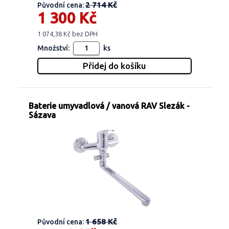
2 714 Kč
Původní cena:
1 300 Kč
1 074,38 Kč bez DPH
Množství:
ks
Baterie umyvadlová / vanová RAV Slezák -
Sázava
1 658 Kč
Původní cena: