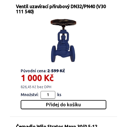
Ventil uzavírací přírubový DN32/PN40 (V30
111 540)
2 599 Kč
Původní cena:
1 000 Kč
826,45 Kč bez DPH
Množství:
ks
Čerpadlo Wilo Stratos Maxo 30/0,5-12