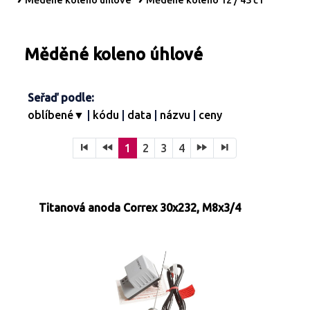
Měděné koleno úhlové
Měděné koleno 12 / 45 č1
Turbíny - redukce páry
Kontakty
Ostatní služby
Měděné koleno úhlové
Seřaď podle:
oblíbené▼
|
kódu
|
data
|
názvu
|
ceny
1
2
3
4
Titanová anoda Correx 30x232, M8x3/4