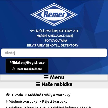
VYTÁPĚCÍ SYSTÉM
Přihlášení/Registrace
host (nepřihlášen)
MĚŘENÍ A RE
☰ Menu
Home
FOTOVO
☰ Naše nabídka
Zdroje vytápění
O firmě
SERVIS A REVIZE 
Vytápěcí systémy
Reference
Voda
Měděné trubky a tvarovky
MaR
Prodejní sklad
Měděné tvarovky
Pájecí tvarovky
Fotovoltaické systémy
Kariéra