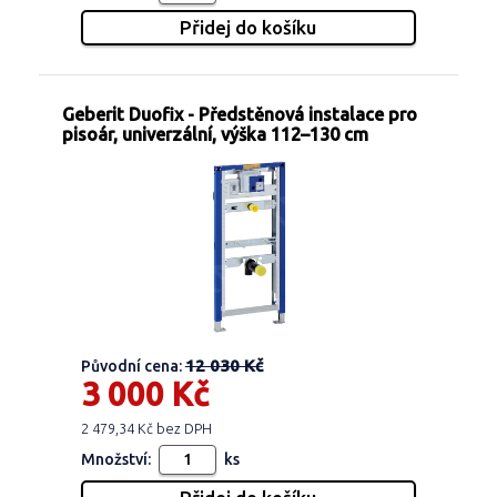
Geberit Duofix - Předstěnová instalace pro
pisoár, univerzální, výška 112–130 cm
12 030 Kč
Původní cena:
3 000 Kč
2 479,34 Kč bez DPH
Množství:
ks