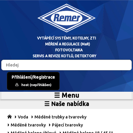
VYTÁPĚCÍ SYSTÉM
Přihlášení/Registrace
host (nepřihlášen)
MĚŘENÍ A RE
☰ Menu
Home
FOTOVO
☰ Naše nabídka
Zdroje vytápění
O firmě
SERVIS A REVIZE 
Vytápěcí systémy
Reference
Voda
Měděné trubky a tvarovky
MaR
Prodejní sklad
Měděné tvarovky
Pájecí tvarovky
Fotovoltaické systémy
Kariéra