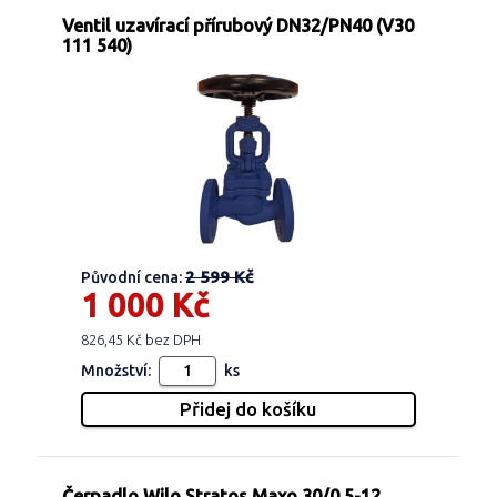
Ventil uzavírací přírubový DN32/PN40 (V30
111 540)
2 599 Kč
Původní cena:
1 000 Kč
826,45 Kč bez DPH
Množství:
ks
Čerpadlo Wilo Stratos Maxo 30/0,5-12