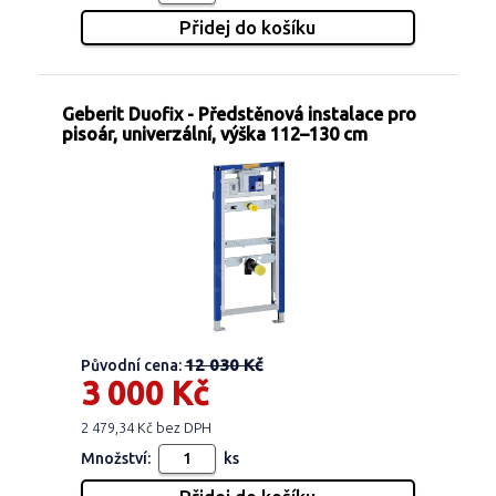
Geberit Duofix - Předstěnová instalace pro
pisoár, univerzální, výška 112–130 cm
12 030 Kč
Původní cena:
3 000 Kč
2 479,34 Kč bez DPH
Množství:
ks