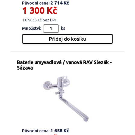
2 714 Kč
Původní cena:
1 300 Kč
1 074,38 Kč bez DPH
Množství:
ks
Baterie umyvadlová / vanová RAV Slezák -
Sázava
1 658 Kč
Původní cena: