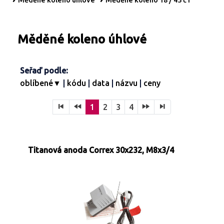
Měděné koleno úhlové
Měděné koleno 18 / 45 č1
Turbíny - redukce páry
Kontakty
Ostatní služby
Měděné koleno úhlové
Seřaď podle:
oblíbené▼
|
kódu
|
data
|
názvu
|
ceny
1
2
3
4
Titanová anoda Correx 30x232, M8x3/4