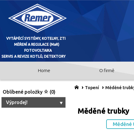
Home
O firmě
VYTÁPĚCÍ SYSTÉMY, KOTELNY, ZTI
MĚŘENÍ A REGULACE (MaR)
Topení
Měděné trubky
Oblíbené položky
(0)
FOTOVOLTAIKA
Výprodej!
Měděné trubky
SERVIS A REVIZE KOTLŮ, DETEKTO
Měděné t