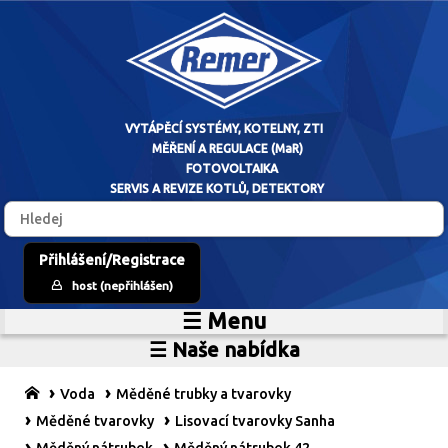
VYTÁPĚCÍ SYSTÉM
Přihlášení/Registrace
host (nepřihlášen)
MĚŘENÍ A RE
☰ Menu
Home
FOTOVO
☰ Naše nabídka
Zdroje vytápění
O firmě
SERVIS A REVIZE 
Vytápěcí systémy
Reference
Voda
Měděné trubky a tvarovky
MaR
Prodejní sklad
Měděné tvarovky
Lisovací tvarovky Sanha
Fotovoltaické systémy
Kariéra