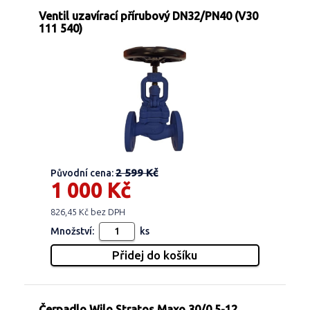
Ventil uzavírací přírubový DN32/PN40 (V30
111 540)
2 599 Kč
Původní cena:
1 000 Kč
826,45 Kč bez DPH
Množství:
ks
Čerpadlo Wilo Stratos Maxo 30/0,5-12