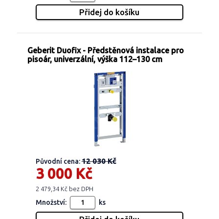
Geberit Duofix - Předstěnová instalace pro
pisoár, univerzální, výška 112–130 cm
12 030 Kč
Původní cena:
3 000 Kč
2 479,34 Kč bez DPH
Množství:
ks