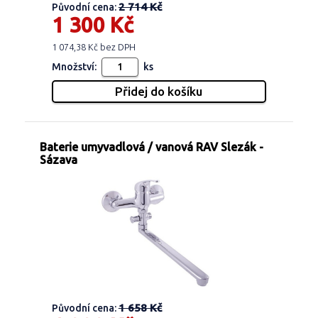
2 714 Kč
Původní cena:
1 300 Kč
1 074,38 Kč bez DPH
Množství:
ks
Baterie umyvadlová / vanová RAV Slezák -
Sázava
1 658 Kč
Původní cena: