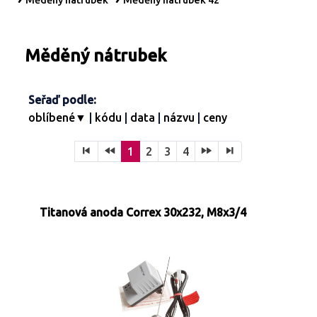
Měděný nátrubek
Měděný nátrubek 42
Turbíny - redukce páry
Kontakty
Ostatní služby
Měděný nátrubek
Seřaď podle:
oblíbené▼
|
kódu
|
data
|
názvu
|
ceny
1
2
3
4
Titanová anoda Correx 30x232, M8x3/4