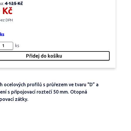
4 125 Kč
na:
 Kč
 bez DPH
 ks
ks
h ocelových profilů s průřezem ve tvaru "D” a
ení s připojovací roztečí 50 mm. Otopná
povací zátky.