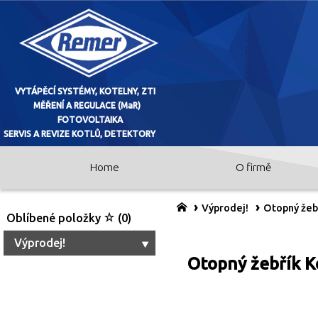
Home
O firmě
VYTÁPĚCÍ SYSTÉMY, KOTELNY, ZTI
MĚŘENÍ A REGULACE (MaR)
Výprodej!
Otopný žeb
Oblíbené položky
(0)
FOTOVOLTAIKA
Výprodej!
Otopný žebřík K
SERVIS A REVIZE KOTLŮ, DETEKTO