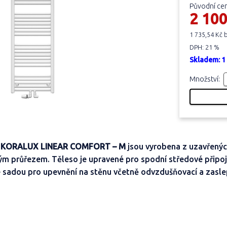
Původní ce
2 100
1 735,54 Kč
DPH: 21 %
Skladem: 1
Množství:
a
KORALUX LINEAR COMFORT – M
jsou vyrobena z uzavřenýc
vým průřezem. Těleso je upravené pro spodní středové připoj
 sadou pro upevnění na stěnu včetně odvzdušňovací a zasle