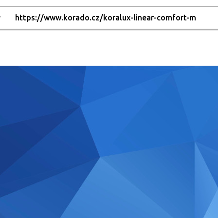
y
https://www.korado.cz/koralux-linear-comfort-m