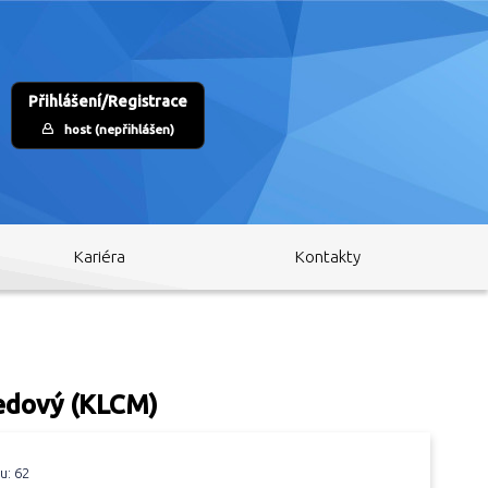
Přihlášení/Registrace
host (nepřihlášen)
Kariéra
Kontakty
ředový (KLCM)
u: 62