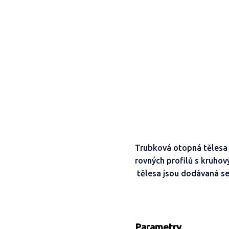
Trubková otopná těles
rovných profilů s kruho
tělesa jsou dodávaná se
Parametry