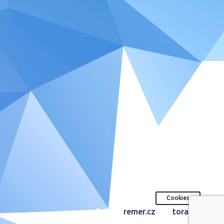
Cookies
© 2026
remer.cz
| by
toras.cz