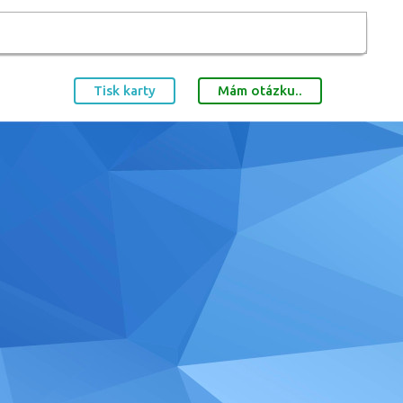
Tisk karty
Mám otázku..