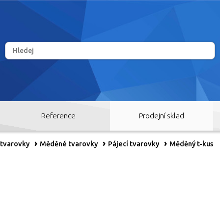
Reference
Prodejní sklad
 tvarovky
Měděné tvarovky
Pájecí tvarovky
Měděný t-kus
RY