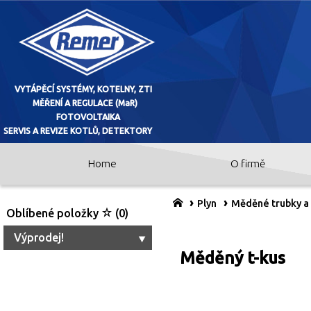
Home
O firmě
VYTÁPĚCÍ SYSTÉMY, KOTELNY, ZTI
MĚŘENÍ A REGULACE (MaR)
Plyn
Měděné trubky a
Oblíbené položky
(0)
FOTOVOLTAIKA
Výprodej!
Měděný t-kus
SERVIS A REVIZE KOTLŮ, DETEKTO