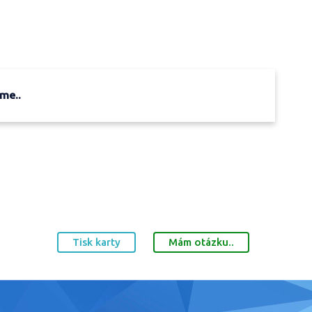
eme..
Tisk karty
Mám otázku..