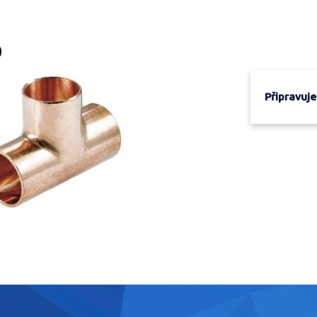
0
Připravuj