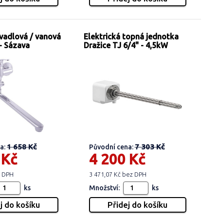
vadlová / vanová
Elektrická topná jednotka
- Sázava
Dražice TJ 6/4" - 4,5kW
1 658 Kč
7 303 Kč
a:
Původní cena:
 Kč
4 200 Kč
z DPH
3 471,07 Kč bez DPH
ks
Množství:
ks