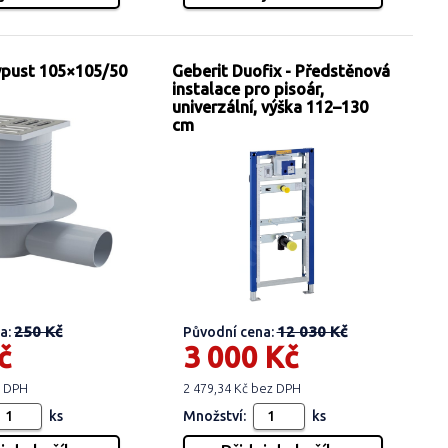
vpust 105×105/50
Geberit Duofix - Předstěnová
instalace pro pisoár,
univerzální, výška 112–130
cm
250 Kč
12 030 Kč
a:
Původní cena:
č
3 000 Kč
z DPH
2 479,34 Kč bez DPH
ks
Množství:
ks