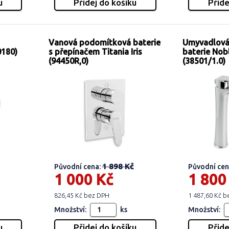
Vanová podomítková baterie
Umyvadlová
0180)
s přepínačem Titania Iris
baterie Nob
(94450R,0)
(38501/1.0)
1 898 Kč
Původní cena:
Původní cen
1 000 Kč
1 800
826,45 Kč bez DPH
1 487,60 Kč 
Množství:
ks
Množství: