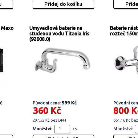
s Maxo
Umyvadlová baterie na
Baterie nás
studenou vodu Titania Iris
rozteč 150
(92008.0)
č
599 Kč
Původní cena:
Původní cen
360 Kč
800 K
297,52 Kč bez DPH
661,16 Kč be
Množství:
ks
Množství: