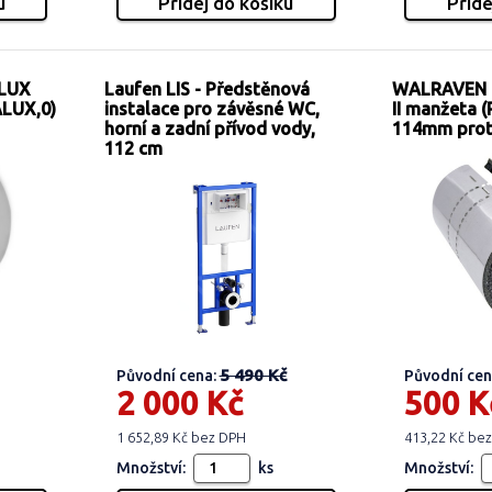
 LUX
Laufen LIS - Předstěnová
WALRAVEN B
ALUX,0)
instalace pro závěsné WC,
II manžeta (
horní a zadní přívod vody,
114mm prot
112 cm
5 490 Kč
Původní cena:
Původní cen
2 000 Kč
500 K
1 652,89 Kč bez DPH
413,22 Kč be
Množství:
ks
Množství: