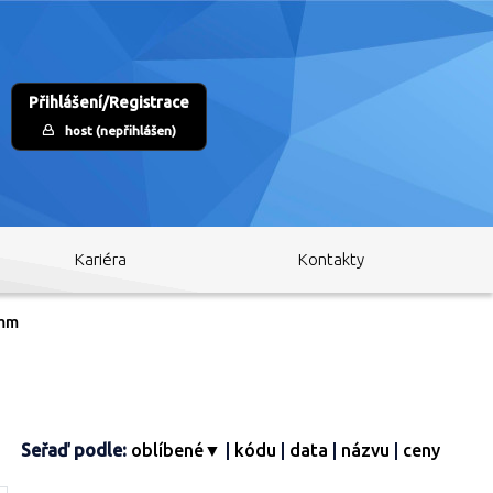
Přihlášení/Registrace
host (nepřihlášen)
Kariéra
Kontakty
0mm
Seřaď podle:
oblíbené▼
|
kódu
|
data
|
názvu
|
ceny