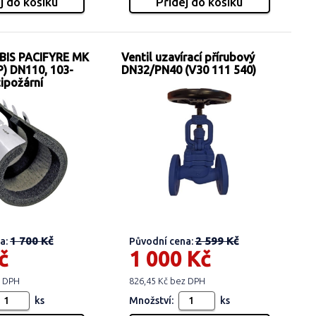
IS PACIFYRE MK
Ventil uzavírací přírubový
P) DN110, 103-
DN32/PN40 (V30 111 540)
ipožární
1 700 Kč
2 599 Kč
a:
Původní cena:
č
1 000 Kč
z DPH
826,45 Kč bez DPH
ks
Množství:
ks