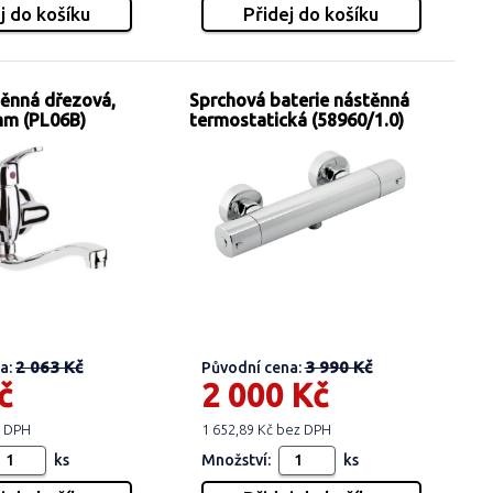
těnná dřezová,
Sprchová baterie nástěnná
mm (PL06B)
termostatická (58960/1.0)
2 063 Kč
3 990 Kč
a:
Původní cena:
č
2 000 Kč
z DPH
1 652,89 Kč bez DPH
ks
Množství:
ks