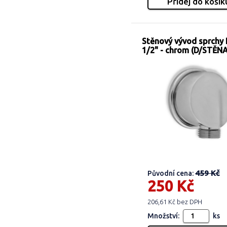
Stěnový vývod sprchy
1/2" - chrom (D/STĚN
459 Kč
Původní cena:
250 Kč
206,61 Kč bez DPH
Množství:
ks