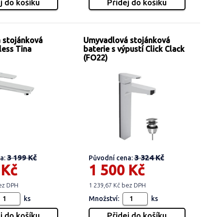
 stojánková
Umyvadlová stojánková
less Tina
baterie s výpustí Click Clack
(FO22)
3 199 Kč
3 324 Kč
a:
Původní cena:
 Kč
1 500 Kč
bez DPH
1 239,67 Kč bez DPH
ks
Množství:
ks