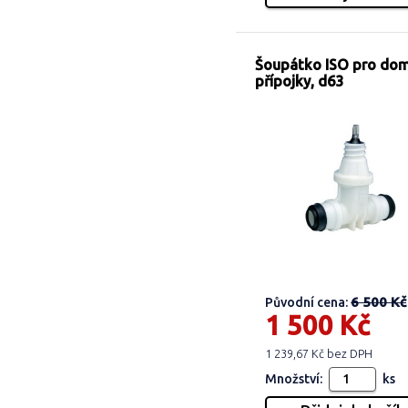
Šoupátko ISO pro do
přípojky, d63
6 500 Kč
Původní cena:
1 500 Kč
1 239,67 Kč bez DPH
Množství:
ks