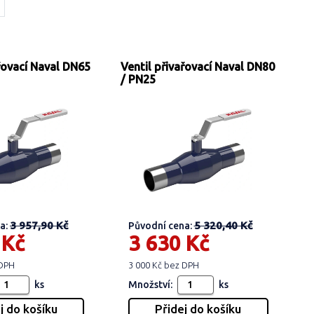
ařovací Naval DN65
Ventil přivařovací Naval DN80
/ PN25
3 957,90 Kč
5 320,40 Kč
a:
Původní cena:
 Kč
3 630 Kč
 DPH
3 000 Kč bez DPH
ks
Množství:
ks