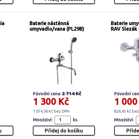
ia
Baterie nástěnná
Baterie umy
umyvadlo/vana (PL29B)
RAV Slezák 
2 714 Kč
Původní cena:
Původní cen
1 300 Kč
1 000
1 074,38 Kč bez DPH
826,45 Kč be
Množství:
ks
Množství: