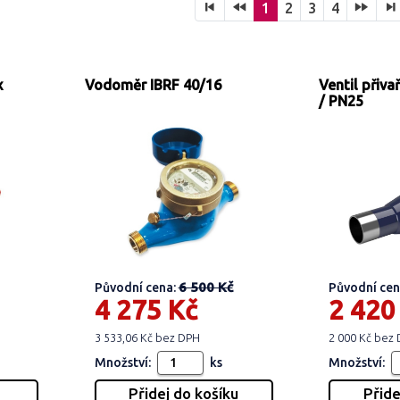
1
2
3
4
x
Vodoměr IBRF 40/16
Ventil přiv
/ PN25
6 500 Kč
Původní cena:
Původní cen
4 275 Kč
2 420
3 533,06 Kč bez DPH
2 000 Kč bez
Množství:
ks
Množství: