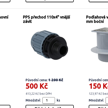
movní
PPS přechod 110x4" vnější
Podlahová 
závit
mm boční
1 200 Kč
Původní cena:
Původní cen
500 Kč
150 K
413,22 Kč bez DPH
123,97 Kč be
Množství:
ks
Množství: