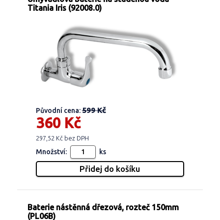
Titania Iris (92008.0)
599 Kč
Původní cena:
360 Kč
297,52 Kč bez DPH
Množství:
ks
Baterie nástěnná dřezová, rozteč 150mm
(PL06B)