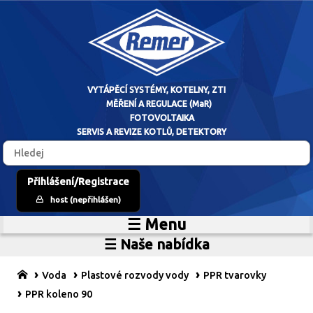
VYTÁPĚCÍ SYSTÉM
Přihlášení/Registrace
host (nepřihlášen)
MĚŘENÍ A RE
☰ Menu
Home
FOTOVO
☰ Naše nabídka
Zdroje vytápění
O firmě
SERVIS A REVIZE 
Vytápěcí systémy
Reference
Voda
Plastové rozvody vody
PPR tvarovky
MaR
Prodejní sklad
PPR koleno 90
Fotovoltaické systémy
Kariéra