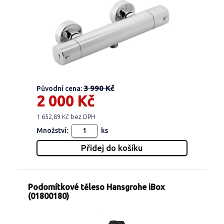
3 990 Kč
Původní cena:
2 000 Kč
1 652,89 Kč bez DPH
Množství:
ks
Podomítkové těleso Hansgrohe iBox
(01800180)