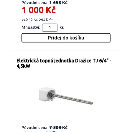
1 658 Kč
Původní cena:
1 000 Kč
826,45 Kč bez DPH
Množství:
ks
Elektrická topná jednotka Dražice TJ 6/4" -
4,5kW
7 303 Kč
Původní cena: