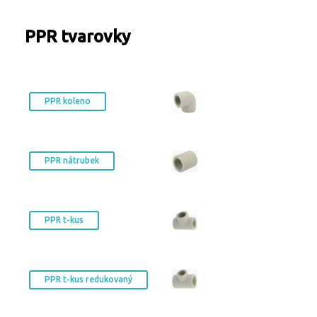
Turbíny - redukce páry
Kontakty
Ostatní služby
PPR tvarovky
PPR koleno
PPR nátrubek
PPR t-kus
PPR t-kus redukovaný