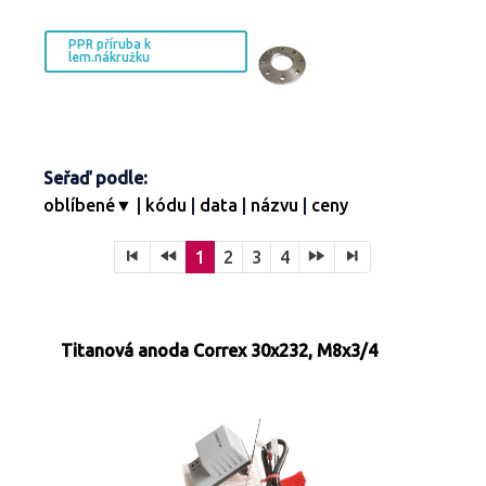
PPR příruba k
lem.nákružku
Seřaď podle:
oblíbené▼
|
kódu
|
data
|
názvu
|
ceny
1
2
3
4
Titanová anoda Correx 30x232, M8x3/4