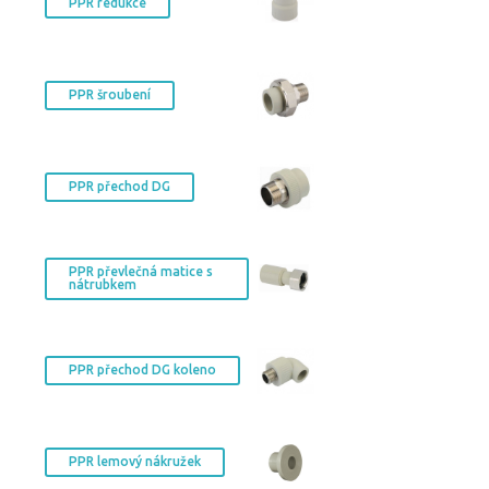
PPR redukce
PPR šroubení
PPR přechod DG
PPR převlečná matice s
nátrubkem
PPR přechod DG koleno
PPR lemový nákružek