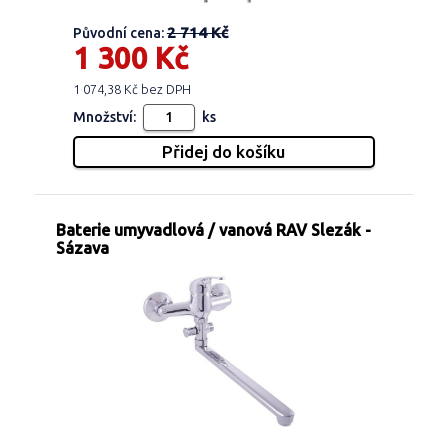
2 714 Kč
Původní cena:
1 300 Kč
1 074,38 Kč bez DPH
Množství:
ks
Baterie umyvadlová / vanová RAV Slezák -
Sázava