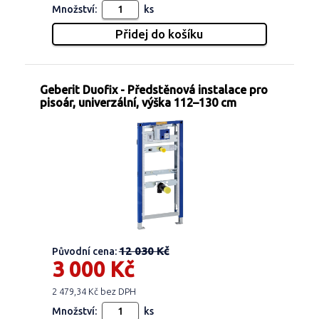
Množství:
ks
Geberit Duofix - Předstěnová instalace pro
pisoár, univerzální, výška 112–130 cm
12 030 Kč
Původní cena:
3 000 Kč
2 479,34 Kč bez DPH
Množství:
ks