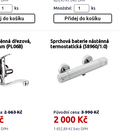
z DPH
826,45 Kč bez DPH
ks
Množství:
ks
těnná dřezová,
Sprchová baterie nástěnná
mm (PL06B)
termostatická (58960/1.0)
2 063 Kč
3 990 Kč
a:
Původní cena:
č
2 000 Kč
z DPH
1 652,89 Kč bez DPH