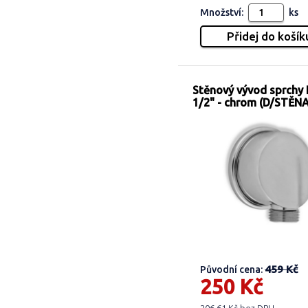
Množství:
ks
Stěnový vývod sprchy
1/2" - chrom (D/STĚN
459 Kč
Původní cena:
250 Kč