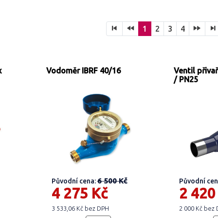
1
2
3
4
x
Vodoměr IBRF 40/16
Ventil přiv
/ PN25
6 500 Kč
Původní cena:
Původní cen
4 275 Kč
2 420
3 533,06 Kč bez DPH
2 000 Kč bez