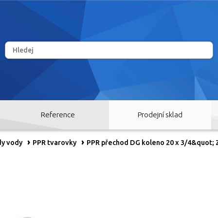
Reference
Prodejní sklad
dy vody
PPR tvarovky
PPR přechod DG koleno 20 x 3/4&quot;
RY