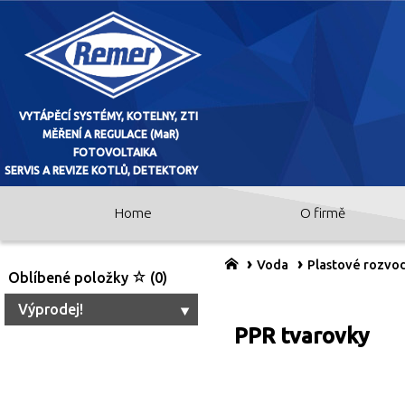
Home
O firmě
VYTÁPĚCÍ SYSTÉMY, KOTELNY, ZTI
MĚŘENÍ A REGULACE (MaR)
Voda
Plastové rozvo
Oblíbené položky
(0)
FOTOVOLTAIKA
Výprodej!
PPR tvarovky
SERVIS A REVIZE KOTLŮ, DETEKTO