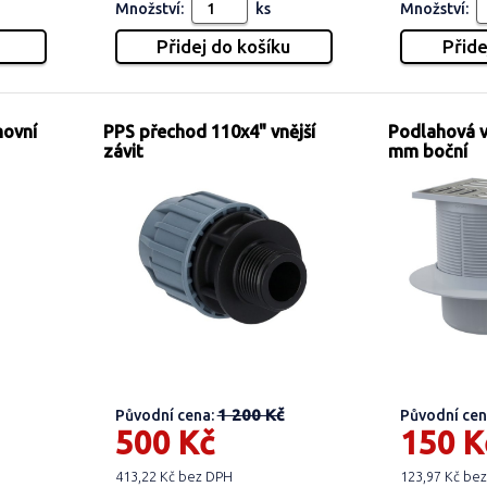
Množství:
ks
Množství:
movní
PPS přechod 110x4" vnější
Podlahová 
závit
mm boční
1 200 Kč
Původní cena:
Původní cen
500 Kč
150 K
413,22 Kč bez DPH
123,97 Kč be