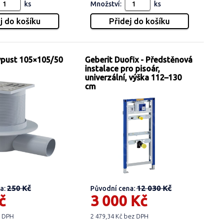
ks
Množství:
ks
vpust 105×105/50
Geberit Duofix - Předstěnová
instalace pro pisoár,
univerzální, výška 112–130
cm
250 Kč
12 030 Kč
a:
Původní cena:
č
3 000 Kč
z DPH
2 479,34 Kč bez DPH