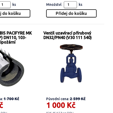
ks
Množství:
ks
IS PACIFYRE MK
Ventil uzavírací přírubový
P) DN110, 103-
DN32/PN40 (V30 111 540)
ipožární
1 700 Kč
2 599 Kč
a:
Původní cena:
č
1 000 Kč