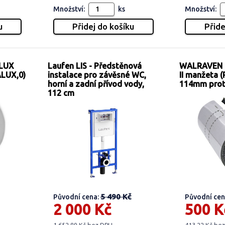
Množství:
ks
Množství:
 LUX
Laufen LIS - Předstěnová
WALRAVEN B
ALUX,0)
instalace pro závěsné WC,
II manžeta (
horní a zadní přívod vody,
114mm prot
112 cm
5 490 Kč
Původní cena:
Původní cen
2 000 Kč
500 K