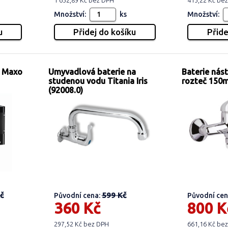
1 652,89 Kč bez DPH
413,22 Kč be
Množství:
ks
Množství:
s Maxo
Umyvadlová baterie na
Baterie nás
studenou vodu Titania Iris
rozteč 150
(92008.0)
č
599 Kč
Původní cena:
Původní cen
360 Kč
800 K
297,52 Kč bez DPH
661,16 Kč be