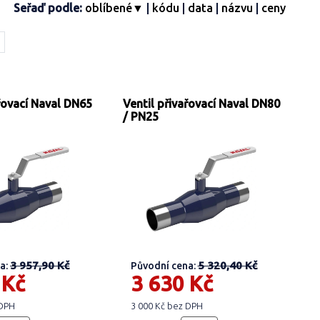
Seřaď podle:
oblíbené▼
|
kódu
|
data
|
názvu
|
ceny
ařovací Naval DN65
Ventil přivařovací Naval DN80
/ PN25
3 957,90 Kč
5 320,40 Kč
a:
Původní cena:
 Kč
3 630 Kč
 DPH
3 000 Kč bez DPH