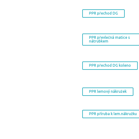
PPR přechod DG
PPR převlečná matice s
nátrubkem
PPR přechod DG koleno
PPR lemový nákružek
PPR příruba k lem.nákružku