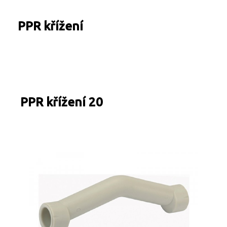
Turbíny - redukce páry
Kontakty
Ostatní služby
PPR křížení
PPR křížení 20