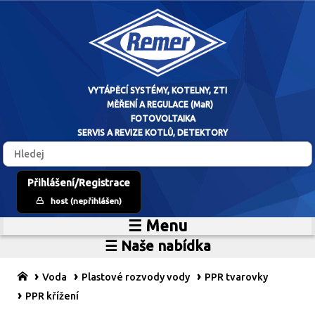
VYTÁPĚCÍ SYSTÉM
Přihlášení/Registrace
host (nepřihlášen)
MĚŘENÍ A RE
☰ Menu
Home
FOTOVO
☰ Naše nabídka
Zdroje vytápění
O firmě
SERVIS A REVIZE 
Vytápěcí systémy
Reference
Voda
Plastové rozvody vody
PPR tvarovky
MaR
Prodejní sklad
PPR křížení
Fotovoltaické systémy
Kariéra