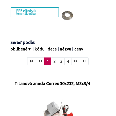
PPR příruba k
lem.nákružku
Seřaď podle:
oblíbené▼
|
kódu
|
data
|
názvu
|
ceny
1
2
3
4
Titanová anoda Correx 30x232, M8x3/4