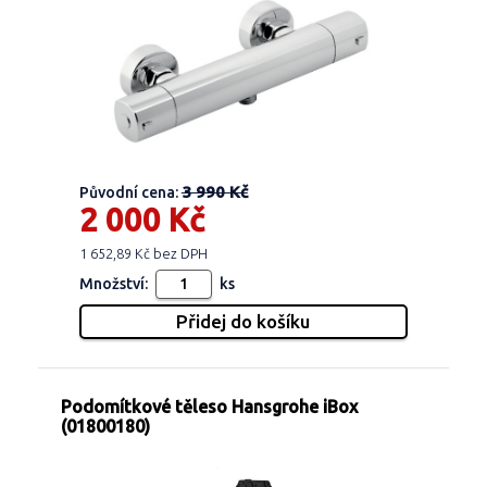
3 990 Kč
Původní cena:
2 000 Kč
1 652,89 Kč bez DPH
Množství:
ks
Podomítkové těleso Hansgrohe iBox
(01800180)