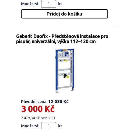
Množství:
ks
Geberit Duofix - Předstěnová instalace pro
pisoár, univerzální, výška 112–130 cm
12 030 Kč
Původní cena:
3 000 Kč
2 479,34 Kč bez DPH
Množství:
ks