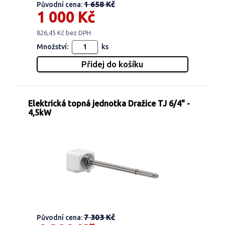
1 658 Kč
Původní cena:
1 000 Kč
826,45 Kč bez DPH
Množství:
ks
Elektrická topná jednotka Dražice TJ 6/4" -
4,5kW
7 303 Kč
Původní cena: