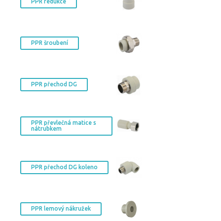
PPR redukce
PPR šroubení
PPR přechod DG
PPR převlečná matice s
nátrubkem
PPR přechod DG koleno
PPR lemový nákružek