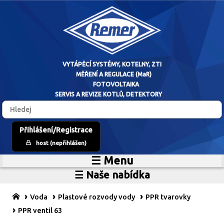
VYTÁPĚCÍ SYSTÉM
Přihlášení/Registrace
host (nepřihlášen)
MĚŘENÍ A RE
☰ Menu
Home
FOTOVO
☰ Naše nabídka
Zdroje vytápění
O firmě
SERVIS A REVIZE 
Vytápěcí systémy
Reference
Voda
Plastové rozvody vody
PPR tvarovky
MaR
Prodejní sklad
PPR ventil 63
Fotovoltaické systémy
Kariéra