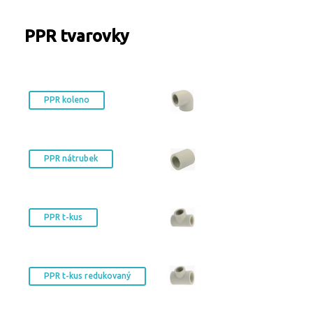
Turbíny - redukce páry
Kontakty
Ostatní služby
PPR tvarovky
PPR koleno
PPR nátrubek
PPR t-kus
PPR t-kus redukovaný