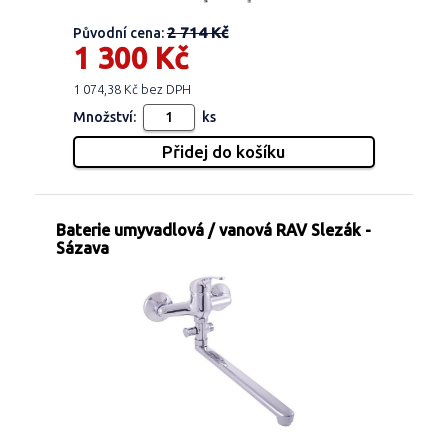
2 714 Kč
Původní cena:
1 300 Kč
1 074,38 Kč bez DPH
Množství:
ks
Baterie umyvadlová / vanová RAV Slezák -
Sázava