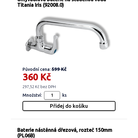
Titania Iris (92008.0)
599 Kč
Původní cena:
360 Kč
297,52 Kč bez DPH
Množství:
ks
Baterie nástěnná dřezová, rozteč 150mm
(PL06B)