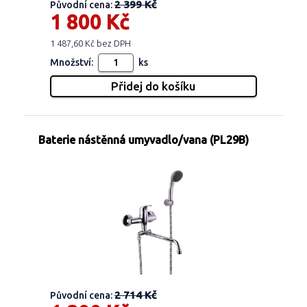
2 399 Kč
Původní cena:
1 800 Kč
1 487,60 Kč bez DPH
Množství:
ks
Baterie nástěnná umyvadlo/vana (PL29B)
2 714 Kč
Původní cena: