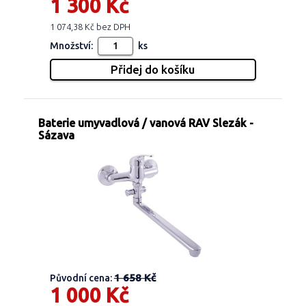
1 300 Kč
1 074,38 Kč bez DPH
Množství:
ks
Baterie umyvadlová / vanová RAV Slezák -
Sázava
1 658 Kč
Původní cena:
1 000 Kč