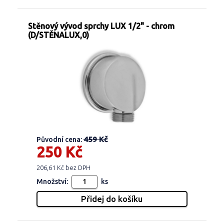
Stěnový vývod sprchy LUX 1/2" - chrom
(D/STĚNALUX,0)
459 Kč
Původní cena:
250 Kč
206,61 Kč bez DPH
Množství:
ks