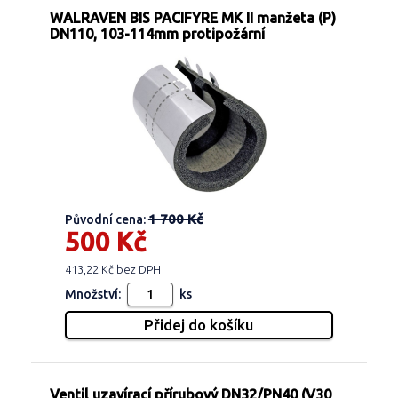
WALRAVEN BIS PACIFYRE MK II manžeta (P)
DN110, 103-114mm protipožární
1 700 Kč
Původní cena:
500 Kč
413,22 Kč bez DPH
Množství:
ks
Ventil uzavírací přírubový DN32/PN40 (V30