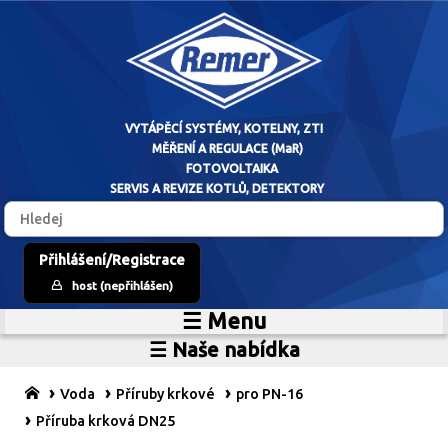
VYTÁPĚCÍ SYSTÉM
Přihlášení/Registrace
host (nepřihlášen)
MĚŘENÍ A RE
☰ Menu
Home
FOTOVO
☰ Naše nabídka
Zdroje vytápění
O firmě
SERVIS A REVIZE 
Vytápěcí systémy
Reference
Voda
Příruby krkové
pro PN-16
MaR
Prodejní sklad
Příruba krková DN25
Fotovoltaické systémy
Kariéra