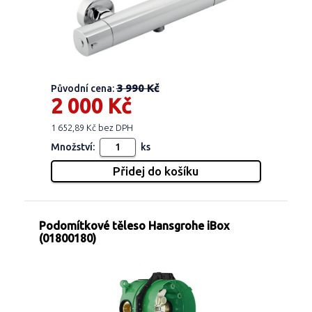
3 990 Kč
Původní cena:
2 000 Kč
1 652,89 Kč bez DPH
Množství:
ks
Podomítkové těleso Hansgrohe iBox
(01800180)