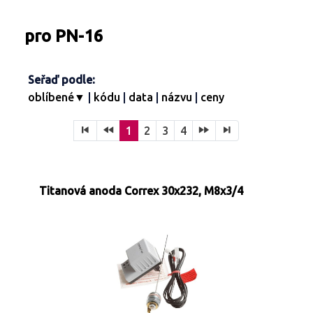
Turbíny - redukce páry
Kontakty
Ostatní služby
pro PN-16
Seřaď podle:
oblíbené▼
|
kódu
|
data
|
názvu
|
ceny
1
2
3
4
Titanová anoda Correx 30x232, M8x3/4