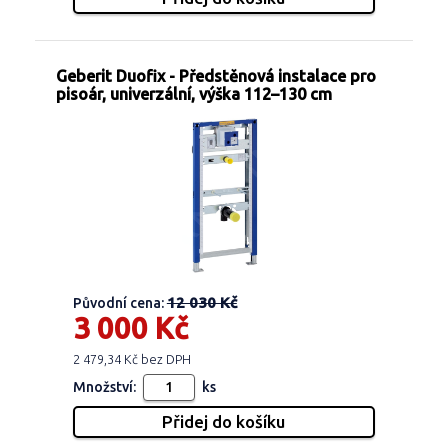
Geberit Duofix - Předstěnová instalace pro
pisoár, univerzální, výška 112–130 cm
12 030 Kč
Původní cena:
3 000 Kč
2 479,34 Kč bez DPH
Množství:
ks