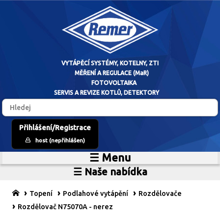
VYTÁPĚCÍ SYSTÉM
Přihlášení/Registrace
host (nepřihlášen)
MĚŘENÍ A RE
☰ Menu
Home
FOTOVO
☰ Naše nabídka
Zdroje vytápění
O firmě
SERVIS A REVIZE 
Vytápěcí systémy
Reference
Topení
Podlahové vytápění
Rozdělovače
MaR
Prodejní sklad
Rozdělovač N75070A - nerez
Fotovoltaické systémy
Kariéra