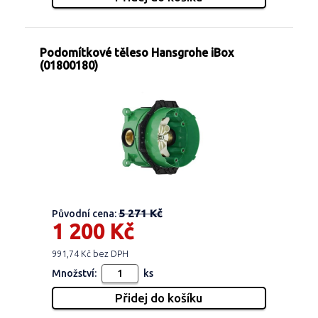
Podomítkové těleso Hansgrohe iBox
(01800180)
5 271 Kč
Původní cena:
1 200 Kč
991,74 Kč bez DPH
Množství:
ks