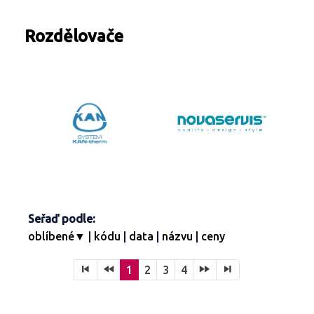
Turbíny - redukce páry
Kontakty
Ostatní služby
Rozdělovače
Seřaď podle:
oblíbené▼
|
kódu
|
data
|
názvu
|
ceny
1
2
3
4