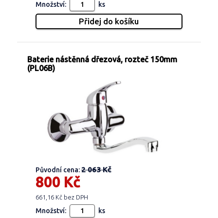
Množství:
ks
Baterie nástěnná dřezová, rozteč 150mm
(PL06B)
2 063 Kč
Původní cena:
800 Kč
661,16 Kč bez DPH
Množství:
ks