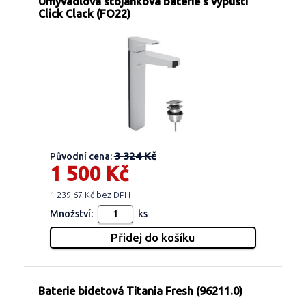
Umyvadlová stojánková baterie s výpustí
Click Clack (FO22)
3 324 Kč
Původní cena:
1 500 Kč
1 239,67 Kč bez DPH
Množství:
ks
Baterie bidetová Titania Fresh (96211.0)