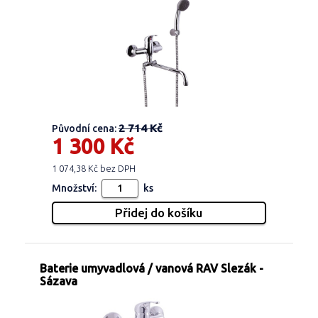
2 714 Kč
Původní cena:
1 300 Kč
1 074,38 Kč bez DPH
Množství:
ks
Baterie umyvadlová / vanová RAV Slezák -
Sázava