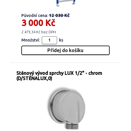
12 030 Kč
Původní cena:
3 000 Kč
2 479,34 Kč bez DPH
Množství:
ks
Stěnový vývod sprchy LUX 1/2" - chrom
(D/STĚNALUX,0)