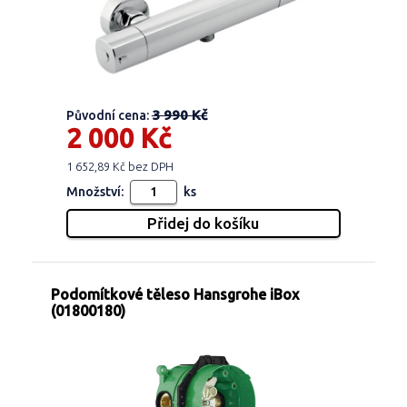
3 990 Kč
Původní cena:
2 000 Kč
1 652,89 Kč bez DPH
Množství:
ks
Podomítkové těleso Hansgrohe iBox
(01800180)