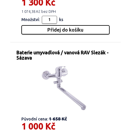
1 300 Kč
1 074,38 Kč bez DPH
Množství:
ks
Baterie umyvadlová / vanová RAV Slezák -
Sázava
1 658 Kč
Původní cena:
1 000 Kč