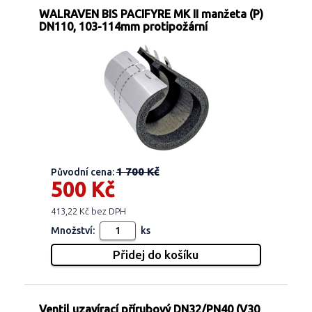
WALRAVEN BIS PACIFYRE MK II manžeta (P)
DN110, 103-114mm protipožární
1 700 Kč
Původní cena:
500 Kč
413,22 Kč bez DPH
Množství:
ks
Ventil uzavírací přírubový DN32/PN40 (V30