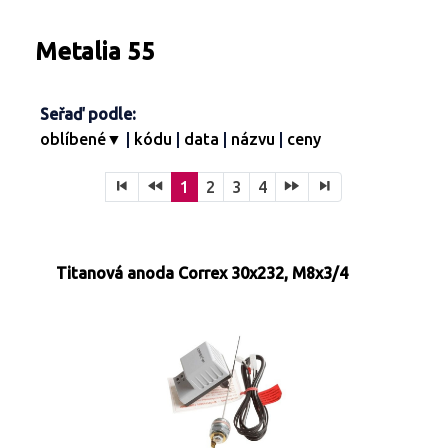
Turbíny - redukce páry
Kontakty
Ostatní služby
Metalia 55
Seřaď podle:
oblíbené▼
|
kódu
|
data
|
názvu
|
ceny
1
2
3
4
Titanová anoda Correx 30x232, M8x3/4