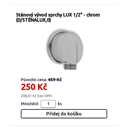
Stěnový vývod sprchy LUX 1/2" - chrom
(D/STĚNALUX,0)
459 Kč
Původní cena:
250 Kč
206,61 Kč bez DPH
Množství:
ks