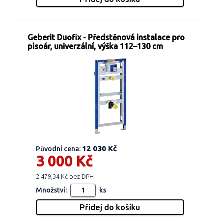
Geberit Duofix - Předstěnová instalace pro
pisoár, univerzální, výška 112–130 cm
12 030 Kč
Původní cena:
3 000 Kč
2 479,34 Kč bez DPH
Množství:
ks