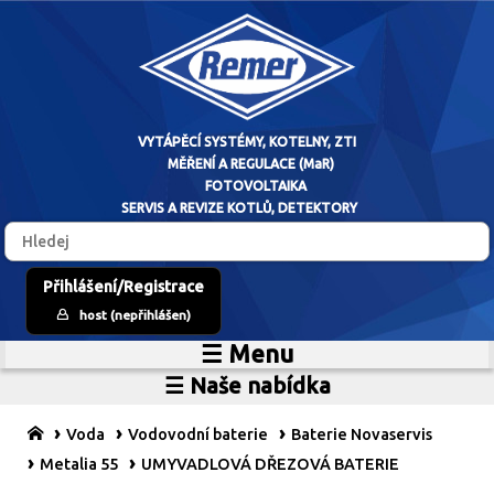
VYTÁPĚCÍ SYSTÉM
Přihlášení/Registrace
host (nepřihlášen)
MĚŘENÍ A RE
☰ Menu
Home
FOTOVO
☰ Naše nabídka
Zdroje vytápění
O firmě
SERVIS A REVIZE 
Vytápěcí systémy
Reference
Voda
Vodovodní baterie
Baterie Novaservis
MaR
Prodejní sklad
Metalia 55
UMYVADLOVÁ DŘEZOVÁ BATERIE
Fotovoltaické systémy
Kariéra