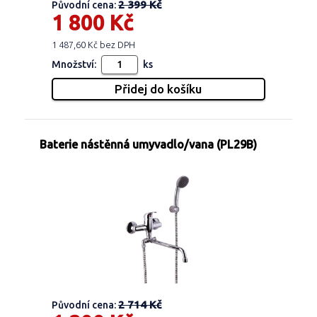
2 399 Kč
Původní cena:
1 800 Kč
1 487,60 Kč bez DPH
Množství:
ks
Baterie nástěnná umyvadlo/vana (PL29B)
2 714 Kč
Původní cena: