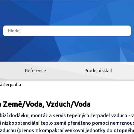
Reference
Prodejní sklad
á čerpadla
la Země/Voda, Vzduch/Voda
RY
ízí dodávku, montáž a servis tepelných čerpadel vzduch - v
ží nízkopotenciální teplo země přenášeno pomocí nemrznouc
zduchu (přenos z kompaktní venkovní jednotky do otopnéh