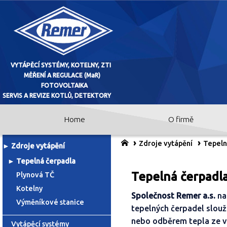
Home
O firmě
VYTÁPĚCÍ SYSTÉMY, KOTELNY, ZTI
Zdroje vytápění
Tepeln
Zdroje vytápění
MĚŘENÍ A REGULACE (MaR)
Tepelná čerpadla
FOTOVOLTAIKA
Tepelná čerpad
Plynová TČ
SERVIS A REVIZE KOTLŮ, DETEKTO
Kotelny
Společnost Remer a.s.
nab
Výměníkové stanice
tepelných čerpadel slou
nebo odběrem tepla ze v
Vytápěcí systémy