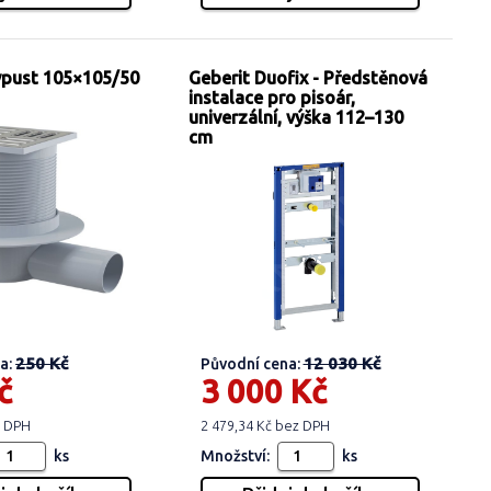
vpust 105×105/50
Geberit Duofix - Předstěnová
instalace pro pisoár,
univerzální, výška 112–130
cm
250 Kč
12 030 Kč
a:
Původní cena:
č
3 000 Kč
z DPH
2 479,34 Kč bez DPH
ks
Množství:
ks