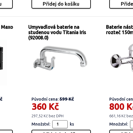
s Maxo
Umyvadlová baterie na
Baterie nás
studenou vodu Titania Iris
rozteč 150
(92008.0)
č
599 Kč
Původní cena:
Původní cen
360 Kč
800 K
297,52 Kč bez DPH
661,16 Kč be
Množství:
ks
Množství: