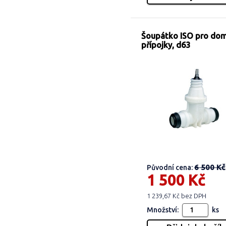
Šoupátko ISO pro do
přípojky, d63
6 500 Kč
Původní cena:
1 500 Kč
1 239,67 Kč bez DPH
Množství:
ks