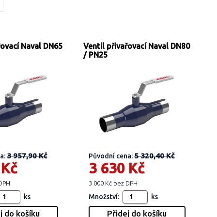
ařovací Naval DN65
Ventil přivařovací Naval DN80
/ PN25
3 957,90 Kč
5 320,40 Kč
a:
Původní cena:
 Kč
3 630 Kč
 DPH
3 000 Kč bez DPH
ks
Množství:
ks