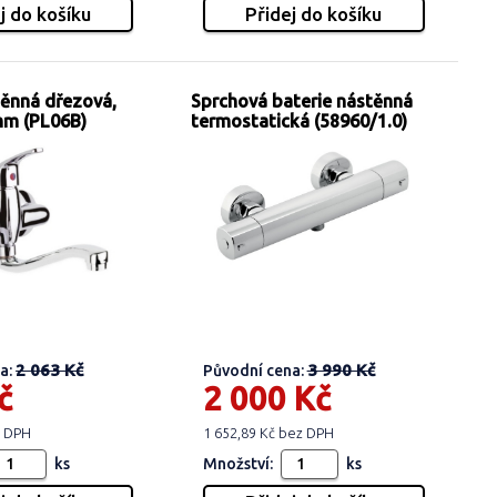
těnná dřezová,
Sprchová baterie nástěnná
mm (PL06B)
termostatická (58960/1.0)
2 063 Kč
3 990 Kč
a:
Původní cena:
č
2 000 Kč
z DPH
1 652,89 Kč bez DPH
ks
Množství:
ks