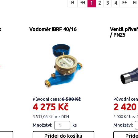
1
2
3
4
x
Vodoměr IBRF 40/16
Ventil přiv
/ PN25
6 500 Kč
Původní cena:
Původní cen
4 275 Kč
2 420
3 533,06 Kč bez DPH
2 000 Kč bez
Množství:
ks
Množství: