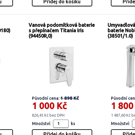
Vanová podomítková baterie
Umyvadlová
0180)
s přepínačem Titania Iris
baterie Nob
(94450R,0)
(38501/1.0)
1 898 Kč
Původní cena:
Původní cen
1 000 Kč
1 800
826,45 Kč bez DPH
1 487,60 Kč 
Množství:
ks
Množství: