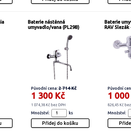
ia
Baterie nástěnná
Baterie umy
umyvadlo/vana (PL29B)
RAV Slezák 
2 714 Kč
Původní cena:
Původní cen
1 300 Kč
1 000
1 074,38 Kč bez DPH
826,45 Kč be
Množství:
ks
Množství: