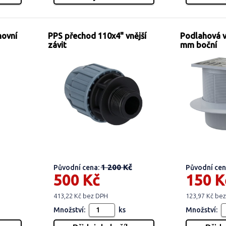
movní
PPS přechod 110x4" vnější
Podlahová 
závit
mm boční
1 200 Kč
Původní cena:
Původní cen
500 Kč
150 K
413,22 Kč bez DPH
123,97 Kč be
Množství:
ks
Množství: