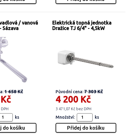
vadlová / vanová
Elektrická topná jednotka
- Sázava
Dražice TJ 6/4" - 4,5kW
1 658 Kč
7 303 Kč
a:
Původní cena:
 Kč
4 200 Kč
z DPH
3 471,07 Kč bez DPH
ks
Množství:
ks