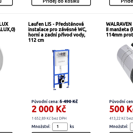
 LUX
Laufen LIS - Předstěnová
WALRAVEN B
ALUX,0)
instalace pro závěsné WC,
II manžeta (
horní a zadní přívod vody,
114mm prot
112 cm
5 490 Kč
Původní cena:
Původní cen
2 000 Kč
500 K
1 652,89 Kč bez DPH
413,22 Kč be
Množství:
ks
Množství: