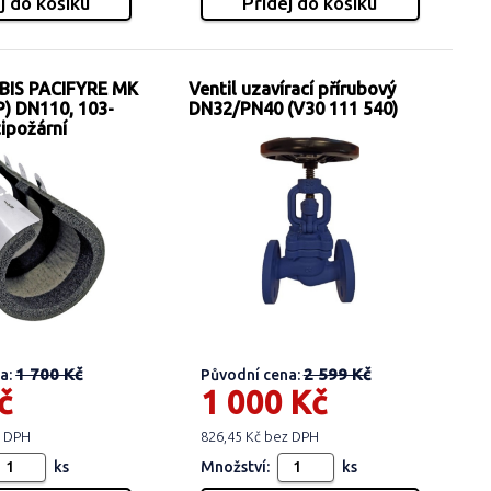
IS PACIFYRE MK
Ventil uzavírací přírubový
P) DN110, 103-
DN32/PN40 (V30 111 540)
ipožární
1 700 Kč
2 599 Kč
a:
Původní cena:
č
1 000 Kč
z DPH
826,45 Kč bez DPH
ks
Množství:
ks