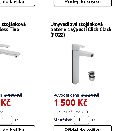
 stojánková
Umyvadlová stojánková
less Tina
baterie s výpustí Click Clack
(FO22)
3 199 Kč
3 324 Kč
a:
Původní cena:
 Kč
1 500 Kč
bez DPH
1 239,67 Kč bez DPH
ks
Množství:
ks