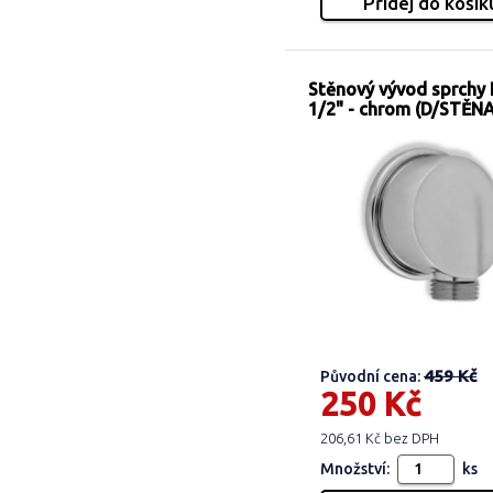
Stěnový vývod sprchy
1/2" - chrom (D/STĚN
459 Kč
Původní cena:
250 Kč
206,61 Kč bez DPH
Množství:
ks